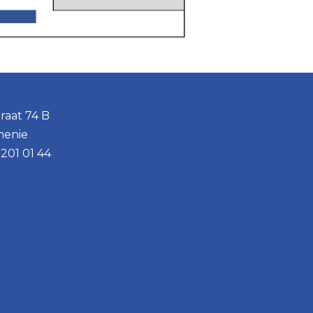
raat 74 B
menie
201 01 44