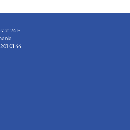
raat 74 B
menie
201 01 44