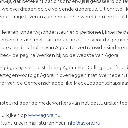
derwijs, dat betekent dat ons onderwijs is gebaseerd op
len we overdragen op de volgende generatie. Uit christel
j een bijdrage leveren aan een betere wereld, nu en in de
eraren, onderwijsondersteunend personeel, interne begel
sen die zich met hart en ziel inzetten voor de gemeen
an de aan de scholen van Agora toevertrouwde kinderen
 Check de pagina Werken bij op de website van Agora.
d gezag van de stichting Agora. Het College geeft leidi
 vertegenwoordigt Agora in overleggen met overheden, r
tner van de Gemeenschappelijke Medezeggenschapsraad
rsteund door de medewerkers van het bestuurskantoo
 u kijken op
www.agora.nu
.
kunt u een mail sturen naar
info@agora.nu
.